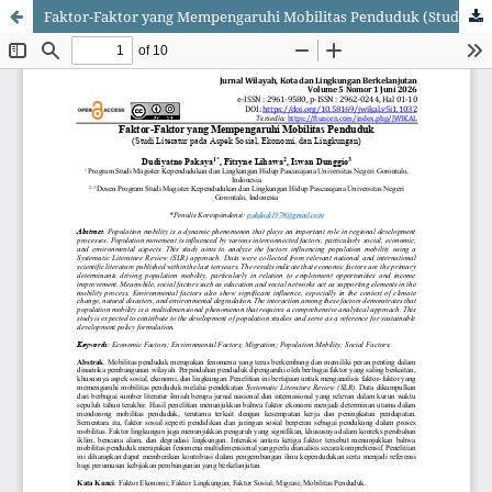
Faktor-Faktor yang Mempengaruhi Mobilitas Penduduk (Studi Literatur pada Aspek Sosial, Ekonomi, dan Lingkungan)