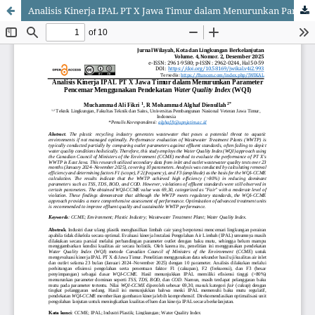
Analisis Kinerja IPAL PT X Jawa Timur dalam Menurunkan Parameter Pencemar Menggunakan Pendekatan Water Quality Index (WQI)