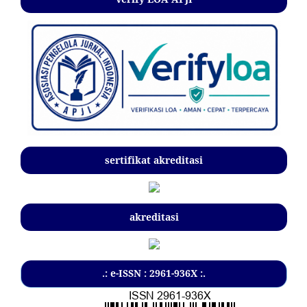
sertifikat akreditasi
akreditasi
.: e-ISSN : 2961-936X :.