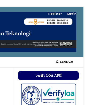
Register
Login
SEARCH
verify LOA APJI