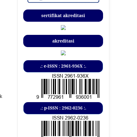
sertifikat akreditasi
akreditasi
.: e-ISSN : 2961-936X :.
uk
.: p-ISSN : 2962-0236 :.