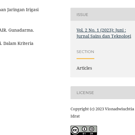
an Jaringan Irigasi
ISSUE
Vol. 2 No. 1 (2023): Juni :
 AIR. Gunadarma.
Jurnal Sains dan Teknologi
i. Dalam Kriteria
SECTION
Articles
LICENSE
Copyright (c) 2023 Vionadwiuchtia
Idrat