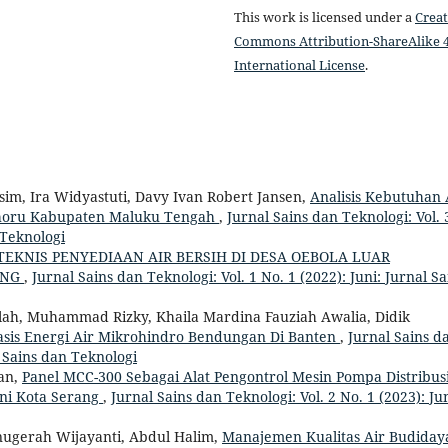
This work is licensed under a
Creat
Commons Attribution-ShareAlike 4
International License
.
sim, Ira Widyastuti, Davy Ivan Robert Jansen,
Analisis Kebutuhan 
horu Kabupaten Maluku Tengah
,
Jurnal Sains dan Teknologi: Vol. 
 Teknologi
TEKNIS PENYEDIAAN AIR BERSIH DI DESA OEBOLA LUAR
ANG
,
Jurnal Sains dan Teknologi: Vol. 1 No. 1 (2022): Juni: Jurnal Sa
h, Muhammad Rizky, Khaila Mardina Fauziah Awalia, Didik
basis Energi Air Mikrohindro Bendungan Di Banten
,
Jurnal Sains d
al Sains dan Teknologi
an,
Panel MCC-300 Sebagai Alat Pengontrol Mesin Pompa Distribus
ni Kota Serang
,
Jurnal Sains dan Teknologi: Vol. 2 No. 1 (2023): Jun
gerah Wijayanti, Abdul Halim,
Manajemen Kualitas Air Budiday