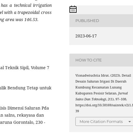
has a technical irrigation
l with a trapezoidal cross
bung area was 146.53.
PUBLISHED
2023-06-17
HOW TO CITE
nal Teknik Sipil, Volume 7
Vionadwiuchtia Idrat. (2023). Detail
Desain Saluran Irigasi Di Daerah
ulik Bendung Tetap untuk
Kumbung Kecamatan Lunang
Kabupaten Pesisir Selatan.
Jurnal
Sains Dan Teknologi
,
2
(1), 97–108.
https://doi.org/10.58169/saintek.v2i1.
alisis Dimensi Saluran Pda
39
n saIns, rekayasa dan
More Citation Formats
aruna Gorontalo, 230 -