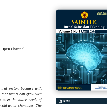
n, Open Channel
tural sector, because with
so that plants can grow well
to meet the water needs of
PDF
 avoid water shortages. The