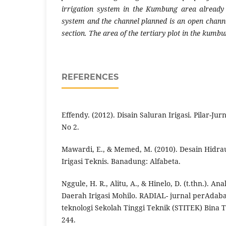
irrigation system in the Kumbung area already 
system and the channel planned is an open channe
section. The area of ​​the tertiary plot in the kum
REFERENCES
Effendy. (2012). Disain Saluran Irigasi. Pilar-Jur
No 2.
Mawardi, E., & Memed, M. (2010). Desain Hidra
Irigasi Teknis. Banadung: Alfabeta.
Nggule, H. R., Alitu, A., & Hinelo, D. (t.thn.). An
Daerah Irigasi Mohilo. RADIAL- jurnal perAdaba
teknologi Sekolah Tinggi Teknik (STITEK) Bina T
244.