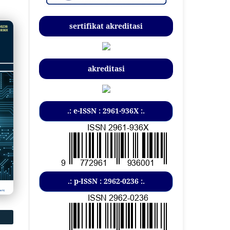
sertifikat akreditasi
akreditasi
.: e-ISSN : 2961-936X :.
.: p-ISSN : 2962-0236 :.