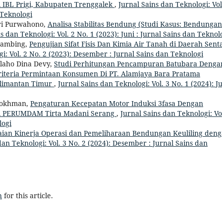
 IBL Prigi, Kabupaten Trenggalek
,
Jurnal Sains dan Teknologi: Vol
 Teknologi
ri Purwahono,
Analisa Stabilitas Bendung (Studi Kasus: Bendungan
s dan Teknologi: Vol. 2 No. 1 (2023): Juni : Jurnal Sains dan Teknol
Tambing,
Pengujian Sifat Fisis Dan Kimia Air Tanah di Daerah Sent
i: Vol. 2 No. 2 (2023): Desember : Jurnal Sains dan Teknologi
laho Dina Devy,
Studi Perhitungan Pencampuran Batubara Denga
teria Permintaan Konsumen Di PT. Alamjaya Bara Pratama
alimantan Timur
,
Jurnal Sains dan Teknologi: Vol. 3 No. 1 (2024): Ju
rokhman,
Pengaturan Kecepatan Motor Induksi 3fasa Dengan
i PERUMDAM Tirta Madani Serang
,
Jurnal Sains dan Teknologi: Vo
logi
aian Kinerja Operasi dan Pemeliharaan Bendungan Keuliling den
dan Teknologi: Vol. 3 No. 2 (2024): Desember : Jurnal Sains dan
h
for this article.