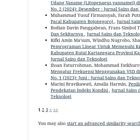
Udang Vaname (Litopenaeus vannamei) di
No. 2 (2024): Desember : Jurnal Sains dan
Muhammad Yusuf Firmansyah, Farah Put
Pacal Kabupaten Bojonegoro)
,
Jurnal Sain
Bodian Davin Panggabean, Frans Simbol 
Dan Sekitarnya
,
Jurnal Sains dan Teknolog
Rifki Amin Ma’sum, Windhu Nugroho, Sha
Pemrograman Linear Untuk Memenuhi Kri
Kabupaten Kutai Kartanegara Provinsi K
Jurnal Sains dan Teknologi
Ihsan Faturrohman, Mohammad Fatkhur
Mengatur Frekuensi Menggunakan VSD d
No. 1 (2023): Juni : Jurnal Sains dan Tekno
Marini Bravikawati, Amalia Harmin,
Penil
Pendekatan Indeks Kondisi
,
Jurnal Sains 
Teknologi
1
2
3
>
>>
You may also
start an advanced similarity searc