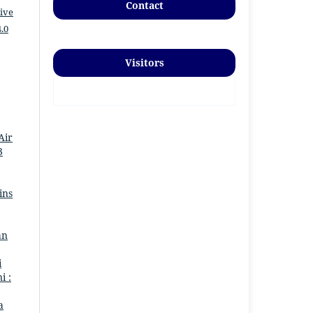
Contact
ive
.0
Visitors
Air
3
ins
an
i
i :
a