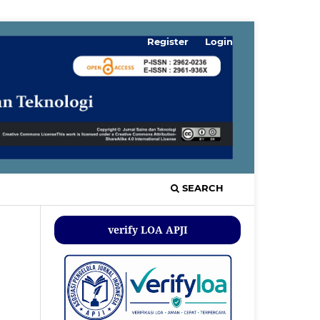
Register
Login
SEARCH
verify LOA APJI