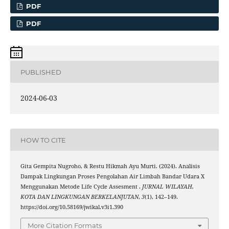
PDF
PDF
PUBLISHED
2024-06-03
HOW TO CITE
Gita Gempita Nugroho, & Restu Hikmah Ayu Murti. (2024). Analisis
Dampak Lingkungan Proses Pengolahan Air Limbah Bandar Udara X
Menggunakan Metode Life Cycle Assesment .
JURNAL WILAYAH,
KOTA DAN LINGKUNGAN BERKELANJUTAN
,
3
(1), 142–149.
https://doi.org/10.58169/jwikal.v3i1.390
More Citation Formats