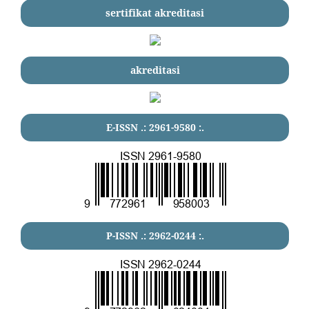
sertifikat akreditasi
akreditasi
E-ISSN .:
2961-9580
:.
P-ISSN .:
2962-0244
:.