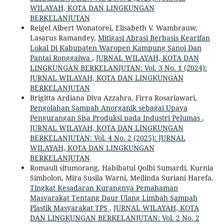
WILAYAH, KOTA DAN LINGKUNGAN
BERKELANJUTAN
Reigel Albert Wonatorei, Elisabeth V. Wambrauw,
Lasarus Ramandey,
Mitigasi Abrasi Berbasis Kearifan
Lokal Di Kabupaten Waropen Kampung Sanoi Dan
Pantai Ronggaiwa
,
JURNAL WILAYAH, KOTA DAN
LINGKUNGAN BERKELANJUTAN: Vol. 3 No. 1 (2024):
JURNAL WILAYAH, KOTA DAN LINGKUNGAN
BERKELANJUTAN
Brigitta Ardiana Diva Azzahra, Firra Rosariawari,
Pengolahan Sampah Anorganik sebagai Upaya
Pengurangan Sisa Produksi pada Industri Pelumas
,
JURNAL WILAYAH, KOTA DAN LINGKUNGAN
BERKELANJUTAN: Vol. 4 No. 2 (2025): JURNAL
WILAYAH, KOTA DAN LINGKUNGAN
BERKELANJUTAN
Romauli situmorang, Habibatul Qolbi Sumardi, Kurnia
Simbolon, Mira Susila Warni, Meilinda Suriani Harefa,
Tingkat Kesadaran Kurangnya Pemahaman
Masyarakat Tentang Daur Ulang Limbah Sampah
Plastik Masyarakat TPS
,
JURNAL WILAYAH, KOTA
DAN LINGKUNGAN BERKELANJUTAN: Vol. 2 No. 2