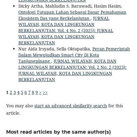
Dicky Artha, Mahludin S. Baruwadi, Hasim Hasim,
Ontologi Tutupan Lahan Sebagai Dasar Pemahaman
Ekosistem Das yang Berkelanjutan
,
JURNAL
WILAYAH, KOTA DAN LINGKUNGAN
BERKELANJUTAN: Vol. 4 No. 2 (2025): JURNAL
WILAYAH, KOTA DAN LINGKUNGAN
BERKELANJUTAN
Nur Aida Irsyada, Sella Oktapatika,
Peran Pemerintah
Dalam Mewujudkan Smart City Di Kota
Tanjungpinang
,
JURNAL WILAYAH, KOTA DAN
LINGKUNGAN BERKELANJUTAN: Vol. 2 No. 2 (2023):
JURNAL WILAYAH, KOTA DAN LINGKUNGAN
BERKELANJUTAN
1
2
3
4
5
6
7
8
9
>
>>
You may also
start an advanced similarity search
for this
article.
Most read articles by the same author(s)