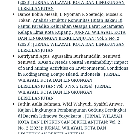
(2023): JURNAL WILAYAH, KOTA DAN LINGKUNGAN
BERKELANJUTAN
Dance Bobia Mesah, I. Nyoman P. Soetedjo, Moses K.
Tokan,
Analisis Struktur Komunitas Hutan Bakau Di
Pantai Paradiso Kelurahan Oesapa Barat Kecamatan
Kelapa Lima Kota Kupang
,
JURNAL WILAYAH, KOTA
DAN LINGKUNGAN BERKELANJUTAN: Vol. 2 No. 2
(2023): JURNAL WILAYAH, KOTA DAN LINGKUNGAN
BERKELANJUTAN
Ketriyanti Agus, Agussalim Burhanuddin, Seniwati
Seniwati,
SDGs 12 Needs Coastal Sustainability: Impact
of Sand Mining Activities on Environmental Conditions
in Kodingareng Lompo Island, Indonesia
,
JURNAL
WILAYAH, KOTA DAN LINGKUNGAN
BERKELANJUTAN: Vol. 3 No. 2 (2024): JURNAL
WILAYAH, KOTA DAN LINGKUNGAN
BERKELANJUTAN
Fathin Aulia Rahman, Widi Wahyudi, Syaiful Anwar,
Kajian Lingkungan Pembangunan Gedung Bertingkat
di Daerah Istimewa Yogyakarta
,
JURNAL WILAYAH,
KOTA DAN LINGKUNGAN BERKELANJUTAN: Vol. 2
No. 2 (2023): JURNAL WILAYAH, KOTA DAN
LINGKUNGAN BERKELANJUTAN