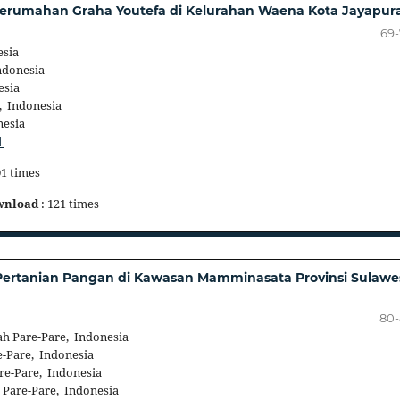
Perumahan Graha Youtefa di Kelurahan Waena Kota Jayapur
69
esia
ndonesia
esia
, Indonesia
nesia
1
01 times
wnload
: 121 times
 Pertanian Pangan di Kawasan Mamminasata Provinsi Sulawe
80-
 Pare-Pare, Indonesia
-Pare, Indonesia
e-Pare, Indonesia
Pare-Pare, Indonesia