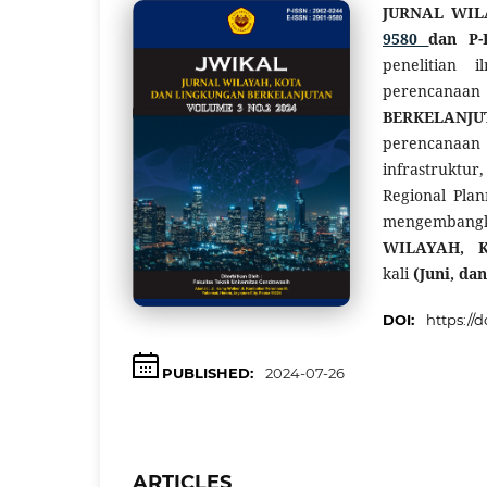
JURNAL WIL
9580
dan P
penelitian
perencanaan
BERKELANJU
perencanaan 
infrastruktur
Regional Pla
mengembangk
WILAYAH, 
kali
(Juni, da
DOI:
https://d
PUBLISHED:
2024-07-26
ARTICLES