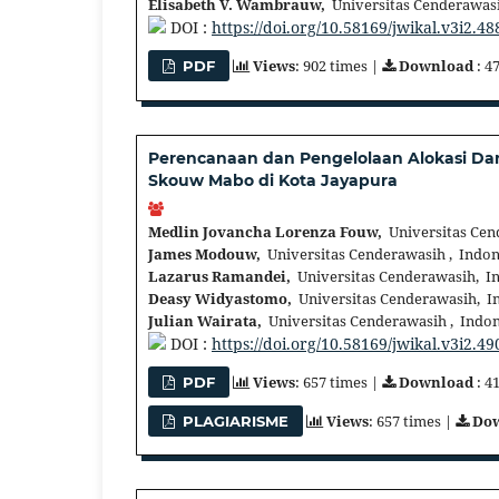
Elisabeth V. Wambrauw,
Universitas Cenderawasi
DOI :
https://doi.org/10.58169/jwikal.v3i2.48
Views
: 902 times |
Download
: 4
PDF
Perencanaan dan Pengelolaan Alokasi D
Skouw Mabo di Kota Jayapura
Medlin Jovancha Lorenza Fouw,
Universitas Cen
James Modouw,
Universitas Cenderawasih , Indon
Lazarus Ramandei,
Universitas Cenderawasih, I
Deasy Widyastomo,
Universitas Cenderawasih, I
Julian Wairata,
Universitas Cenderawasih , Indon
DOI :
https://doi.org/10.58169/jwikal.v3i2.49
Views
: 657 times |
Download
: 4
PDF
Views
: 657 times |
Do
PLAGIARISME