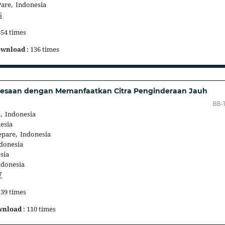
are, Indonesia
6
854 times
ownload
: 136 times
desaan dengan Memanfaatkan Citra Penginderaan Jauh
88-
, Indonesia
esia
pare, Indonesia
donesia
sia
donesia
7
139 times
wnload
: 110 times