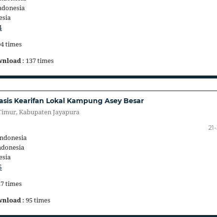
ndonesia
esia
4
04 times
wnload
: 137 times
is Kearifan Lokal Kampung Asey Besar
 Timur, Kabupaten Jayapura
21
Indonesia
ndonesia
esia
5
27 times
wnload
: 95 times