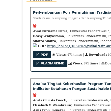
Perkembangan Pola Permukiman Tradisiona
Studi Kasus: Kampung Enggros dan Kampung Tobati
Awal Purnama Putra,
Universitas Cenderawasih,
Deasy Widyastomo,
Universitas Cenderawasih, I
Sudiro Sudiro,
Universitas Cenderawasih, Indone
DOI :
https://doi.org/10.58169/jwikal.v3i2.48
Views
: 971 times |
Download
: 1
PDF
Views
: 971 times |
Do
PLAGIARISME
Analisa Tingkat Keberhasilan Program T
Indikator Ketahanan Pangan Sustainable
Adela Christa Enock,
Universitas Cenderawasih, 
Elisabeth V. Wambrauw,
Universitas Cenderawasi
Agus Eko R. Pepekai,
Universitas Cenderawasih, 