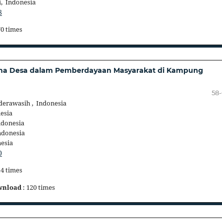
, Indonesia
8
70 times
ana Desa dalam Pemberdayaan Masyarakat di Kampung
58
derawasih , Indonesia
esia
ndonesia
ndonesia
esia
0
14 times
wnload
: 120 times