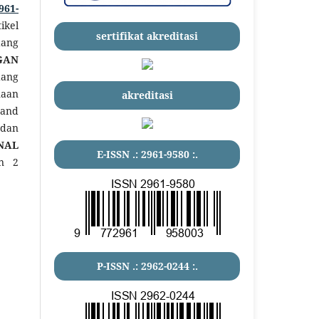
961-
ikel
sertifikat akreditasi
ang
GAN
dang
naan
akreditasi
 and
 dan
NAL
E-ISSN .:
2961-9580
:.
n 2
P-ISSN .:
2962-0244
:.