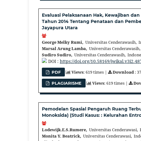
Evaluasi Pelaksanaan Hak, Kewajiban dan
Tahun 2014 Tentang Penataan dan Pember
Jayapura Utara
George Melky Rumi,
Universitas Cenderawasih, I
Marsal Arung Lamba,
Universitas Cenderawasih,
Sudiro Sudiro,
Universitas Cenderawasih, Indone
DOI :
https://doi.org/10.58169/jwikal.v3i2.48
Views
: 619 times |
Download
: 3
PDF
Views
: 619 times |
Do
PLAGIARISME
Pemodelan Spasial Pengaruh Ruang Terbu
Monoksida) (Studi Kasus: : Kelurahan Entro
Lodewijk.E.S.Rumere,
Universitas Cenderawasi, 
Monita Y. Beatrick,
Universitas Cenderawasi, Ind