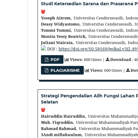
Studi Ketersedian Sarana dan Prasarana 
Yoseph Aitrem,
Universitas Cenderawasih, Indon
Deasy Widyastomo,
Universitas Cenderawasih, I
Tommi Tommi,
Universitas Cenderawasih, Indon
Monita Yessy Beatrick,
Universitas Cenderawasih
Juliani Wairata,
Universitas Cenderawasih, Indo
DOI :
https://doi.org/10.58169/jwikal.v3i2.49
Views
: 600 times |
Download
: 4
PDF
Views
: 600 times |
Do
PLAGIARISME
Strategi Pengendalian Alih Fungsi Lahan
Selatan
Hairuddin Hairuddin,
Universitas Muhammadiyah
Muh. Fiqruddin,
Universitas Muhammadiyah Pare
Rahmad Rahmad,
Universitas Muhammadiyah Par
3Andi miftahuulum,
Universitas Muhammadiyah 