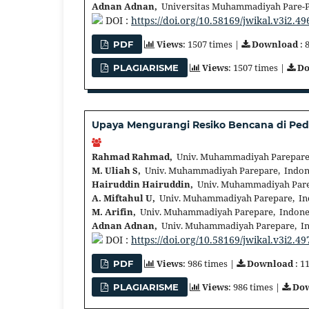
Adnan Adnan,
Universitas Muhammadiyah Pare-P
DOI :
https://doi.org/10.58169/jwikal.v3i2.49
Views
: 1507 times |
Download
: 
PDF
Views
: 1507 times |
D
PLAGIARISME
Upaya Mengurangi Resiko Bencana di Pe
Rahmad Rahmad,
Univ. Muhammadiyah Parepare
M. Uliah S,
Univ. Muhammadiyah Parepare, Indon
Hairuddin Hairuddin,
Univ. Muhammadiyah Pare
A. Miftahul U,
Univ. Muhammadiyah Parepare, In
M. Arifin,
Univ. Muhammadiyah Parepare, Indone
Adnan Adnan,
Univ. Muhammadiyah Parepare, In
DOI :
https://doi.org/10.58169/jwikal.v3i2.49
Views
: 986 times |
Download
: 1
PDF
Views
: 986 times |
Do
PLAGIARISME