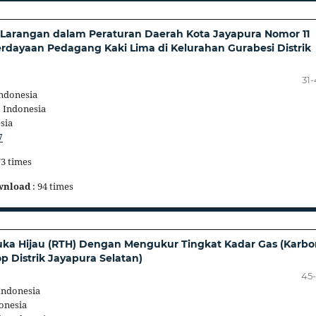
 Larangan dalam Peraturan Daerah Kota Jayapura Nomor 11
dayaan Pedagang Kaki Lima di Kelurahan Gurabesi Distrik
31
ndonesia
 Indonesia
sia
7
73 times
wnload
: 94 times
ka Hijau (RTH) Dengan Mengukur Tingkat Kadar Gas (Karbo
p Distrik Jayapura Selatan)
45
Indonesia
onesia