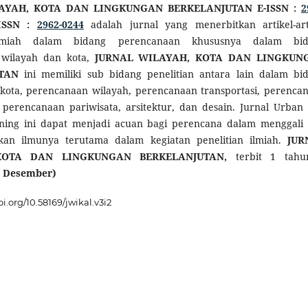
AYAH, KOTA DAN LINGKUNGAN BERKELANJUTAN
E-ISSN :
2
-ISSN :
2962-0244
adalah jurnal yang menerbitkan artikel-art
 ilmiah dalam bidang perencanaan khususnya dalam bid
 wilayah dan kota,
JURNAL WILAYAH, KOTA DAN LINGKUN
TAN
ini memiliki sub bidang penelitian antara lain dalam bi
kota, perencanaan wilayah, perencanaan transportasi, perenca
, perencanaan pariwisata, arsitektur, dan desain. Jurnal Urban
nning ini dapat menjadi acuan bagi perencana dalam menggali
an ilmunya terutama dalam kegiatan penelitian ilmiah.
JUR
KOTA DAN LINGKUNGAN BERKELANJUTAN
,
terbit 1 tahu
n Desember)
oi.org/10.58169/jwikal.v3i2