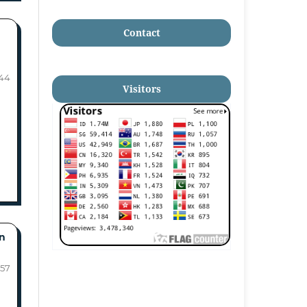
Contact
-44
Visitors
n
-57