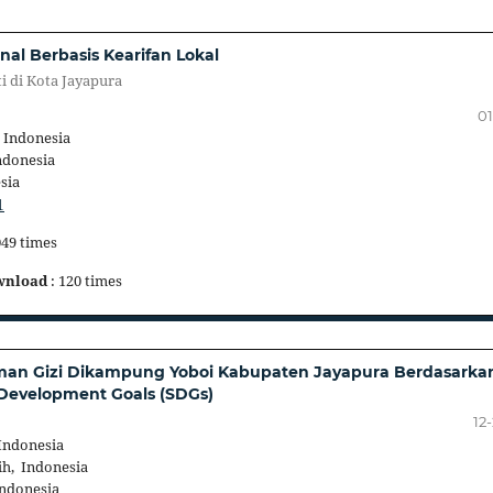
l Berbasis Kearifan Lokal
 di Kota Jayapura
01
 Indonesia
ndonesia
sia
1
049 times
wnload
: 120 times
aman Gizi Dikampung Yoboi Kabupaten Jayapura Berdasarka
 Development Goals (SDGs)
12
Indonesia
h, Indonesia
Indonesia