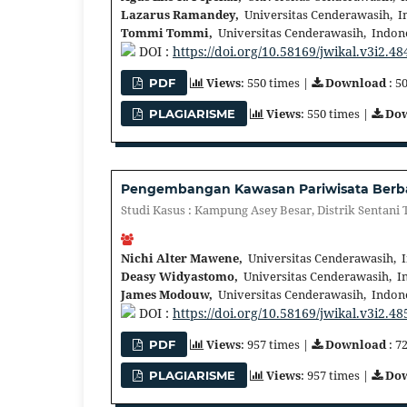
Lazarus Ramandey,
Universitas Cenderawasih, I
Tommi Tommi,
Universitas Cenderawasih, Indon
DOI :
https://doi.org/10.58169/jwikal.v3i2.48
Views
: 550 times |
Download
: 5
PDF
Views
: 550 times |
Do
PLAGIARISME
Pengembangan Kawasan Pariwisata Berbas
Studi Kasus : Kampung Asey Besar, Distrik Sentani
Nichi Alter Mawene,
Universitas Cenderawasih, 
Deasy Widyastomo,
Universitas Cenderawasih, I
James Modouw,
Universitas Cenderawasih, Indon
DOI :
https://doi.org/10.58169/jwikal.v3i2.48
Views
: 957 times |
Download
: 7
PDF
Views
: 957 times |
Do
PLAGIARISME