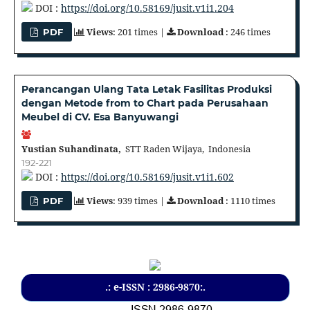
DOI :
https://doi.org/10.58169/jusit.v1i1.204
Views
: 201 times |
Download
: 246 times
PDF
Perancangan Ulang Tata Letak Fasilitas Produksi
dengan Metode from to Chart pada Perusahaan
Meubel di CV. Esa Banyuwangi
Yustian Suhandinata,
STT Raden Wijaya, Indonesia
192-221
DOI :
https://doi.org/10.58169/jusit.v1i1.602
Views
: 939 times |
Download
: 1110 times
PDF
.: e-ISSN : 2986-9870:.