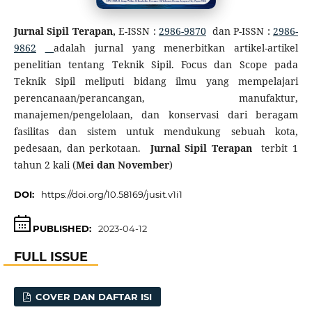
Jurnal Sipil Terapan,
E-ISSN :
2986-9870
dan P-ISSN :
2986-
9862
adalah jurnal yang menerbitkan artikel-artikel
penelitian tentang Teknik Sipil. Focus dan Scope pada
Teknik Sipil meliputi bidang ilmu yang mempelajari
perencanaan/perancangan, manufaktur,
manajemen/pengelolaan, dan konservasi dari beragam
fasilitas dan sistem untuk mendukung sebuah kota,
pedesaan, dan perkotaan.
Jurnal Sipil Terapan
terbit 1
tahun 2 kali (
Mei dan November
)
DOI:
https://doi.org/10.58169/jusit.v1i1
PUBLISHED:
2023-04-12
FULL ISSUE
COVER DAN DAFTAR ISI