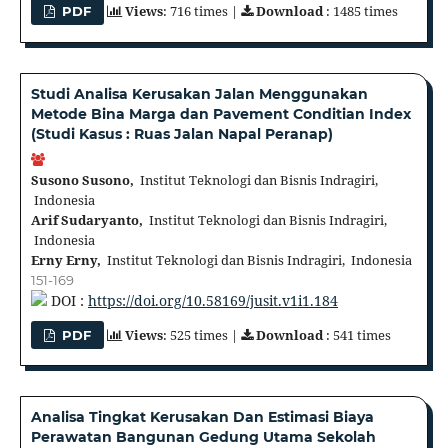
Views
: 716 times |
Download
: 1485 times
PDF
Studi Analisa Kerusakan Jalan Menggunakan
Metode Bina Marga dan Pavement Conditian Index
(Studi Kasus : Ruas Jalan Napal Peranap)
Susono Susono,
Institut Teknologi dan Bisnis Indragiri,
Indonesia
Arif Sudaryanto,
Institut Teknologi dan Bisnis Indragiri,
Indonesia
Erny Erny,
Institut Teknologi dan Bisnis Indragiri, Indonesia
151-169
DOI :
https://doi.org/10.58169/jusit.v1i1.184
Views
: 525 times |
Download
: 541 times
PDF
Analisa Tingkat Kerusakan Dan Estimasi Biaya
Perawatan Bangunan Gedung Utama Sekolah