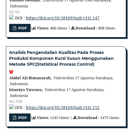
Wateno Oetomo,
Universitas 17 Agustus 1945 Surabaya,
Indonesia
82-93
DOI :
https://doi.org/10.58169/jusit.v1i1.147
Views
: 486 times |
Download
: 808 times
PDF
Analisis Pengendalian Kualitas Pada Proses
Produksi Komponen Kursi Susun Menggunakan
Metode SPC(Statistical Process Control)
Abdul Ali Bimansyah,
Universitas 17 Agustus Surabaya,
Indonesia
Istantyo Yuwono,
Universitas 17 Agustus Surabaya,
Indonesia
94-108
DOI :
https://doi.org/10.58169/jusit.v1i1.152
Views
: 1243 times |
Download
: 1475 times
PDF